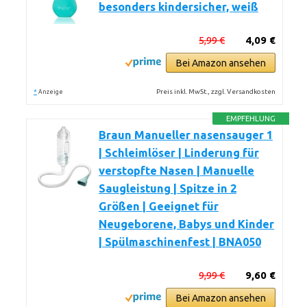
besonders kindersicher, weiß
5,99 €
4,09 €
Bei Amazon ansehen
*
Preis inkl. MwSt., zzgl. Versandkosten
Anzeige
EMPFEHLUNG
Braun Manueller nasensauger 1
| Schleimlöser | Linderung für
verstopfte Nasen | Manuelle
Saugleistung | Spitze in 2
Größen | Geeignet für
Neugeborene, Babys und Kinder
| Spülmaschinenfest | BNA050
9,99 €
9,60 €
Bei Amazon ansehen