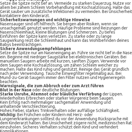
Setze die Spitze nicht tief an. Vermeide zu starken Dauerzug. Nutze vor
allem bei zähem Schleim Vorbehandlung mit Kochsalzlösung. Halte das
Gerät sauber um zusätzliche Infektionen zu vermeiden. Bei Unsicherheit
kontaktiere den Kinderarzt.
Sicherheitswarnungen und wichtige Hinweise
Nasensauger sind oft hilfreich. Sie bergen aber Risiken, wenn sie
unsachgemäß genutzt werden. Häufige Probleme sind Reizungen der
Nasenschleimhaut, kleine Blutungen und Schmerzen. Zu tiefes
Einführen der Spitze kann verletzen. Zu starke oder zu lange
Saugwirkung reizt die Schleimhaut und kann das Wohlbefinden deines
Babys beeinträchtigen.
Sichere Anwendungsempfehlungen
Setze die Spitze nur am Naseneingang an. Führe sie nicht tief in die Nase
ein. Beginne mit niedriger Saugstärke bei elektronischen Geräten. Bei
manuellen Saugern arbeite mit kurzen, sanften Zügen. Verwende vor
dem Saugen eine Kochsalzlösung, um zähen Schleim weicher zu
machen. Halte das Kind ruhig und gestützt. Reinige das Gerät gründlich
nach jeder Verwendung. Tausche Einwegfilter regelmäßig aus. Bei
Mund-zu-Gerät-Saugern immer den Filter nutzen und Hygieneregeln
beachten.
Warnsignale, die zum Abbruch oder zum Arzt führen
Blut in der Nase
oder deutliche Blutungen.
Starke Unruhe, Atemnot oder bläuliche Verfärbung
der Lippen.
Wiederholtes Erbrechen oder starker Würgereiz beim Saugen.
Kein Erfolg nach mehrmaliger sachgemäßer Anwendung und
anhaltende Verschlechterung.
Hohes Fieber, starkes Trinkverhalten oder auffällige Schläfrigkeit.
Wichtig:
Bei Frühchen oder Kindern mit Herz- oder
Lungenerkrankungen solltest du vor der Anwendung Rücksprache mit
dem Kinderarzt halten. Bei Unsicherheit zögere nicht, medizinischen Rat
einzuholen. Sicheres Verhalten schützt dein Kind und verhindert
Komplikationen.