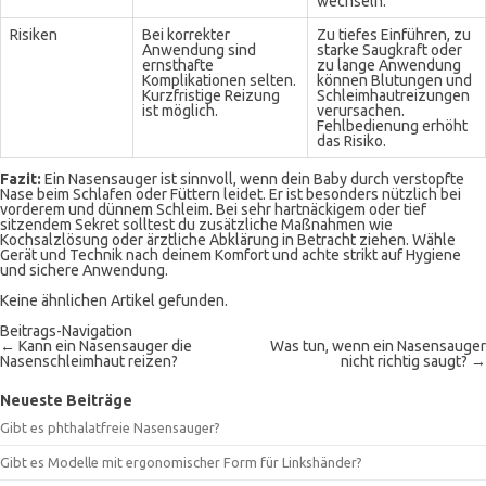
wechseln.
Risiken
Bei korrekter
Zu tiefes Einführen, zu
Anwendung sind
starke Saugkraft oder
ernsthafte
zu lange Anwendung
Komplikationen selten.
können Blutungen und
Kurzfristige Reizung
Schleimhautreizungen
ist möglich.
verursachen.
Fehlbedienung erhöht
das Risiko.
Fazit:
Ein Nasensauger ist sinnvoll, wenn dein Baby durch verstopfte
Nase beim Schlafen oder Füttern leidet. Er ist besonders nützlich bei
vorderem und dünnem Schleim. Bei sehr hartnäckigem oder tief
sitzendem Sekret solltest du zusätzliche Maßnahmen wie
Kochsalzlösung oder ärztliche Abklärung in Betracht ziehen. Wähle
Gerät und Technik nach deinem Komfort und achte strikt auf Hygiene
und sichere Anwendung.
Keine ähnlichen Artikel gefunden.
Beitrags-Navigation
←
Kann ein Nasensauger die
Was tun, wenn ein Nasensauger
Nasenschleimhaut reizen?
nicht richtig saugt?
→
Neueste Beiträge
Gibt es phthalatfreie Nasensauger?
Gibt es Modelle mit ergonomischer Form für Linkshänder?