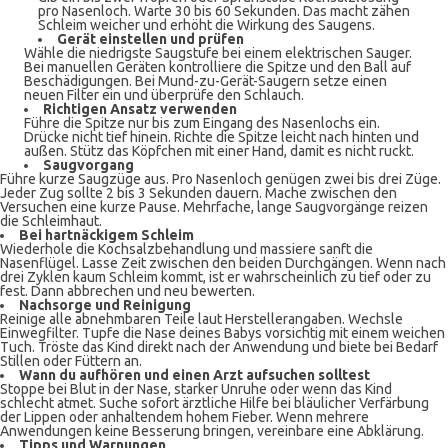
pro Nasenloch. Warte 30 bis 60 Sekunden. Das macht zähen
Schleim weicher und erhöht die Wirkung des Saugens.
Gerät einstellen und prüfen
Wähle die niedrigste Saugstufe bei einem elektrischen Sauger.
Bei manuellen Geräten kontrolliere die Spitze und den Ball auf
Beschädigungen. Bei Mund-zu-Gerät-Saugern setze einen
neuen Filter ein und überprüfe den Schlauch.
Richtigen Ansatz verwenden
Führe die Spitze nur bis zum Eingang des Nasenlochs ein.
Drücke nicht tief hinein. Richte die Spitze leicht nach hinten und
außen. Stütz das Köpfchen mit einer Hand, damit es nicht ruckt.
Saugvorgang
Führe kurze Saugzüge aus. Pro Nasenloch genügen zwei bis drei Züge.
Jeder Zug sollte 2 bis 3 Sekunden dauern. Mache zwischen den
Versuchen eine kurze Pause. Mehrfache, lange Saugvorgänge reizen
die Schleimhaut.
Bei hartnäckigem Schleim
Wiederhole die Kochsalzbehandlung und massiere sanft die
Nasenflügel. Lasse Zeit zwischen den beiden Durchgängen. Wenn nach
drei Zyklen kaum Schleim kommt, ist er wahrscheinlich zu tief oder zu
fest. Dann abbrechen und neu bewerten.
Nachsorge und Reinigung
Reinige alle abnehmbaren Teile laut Herstellerangaben. Wechsle
Einwegfilter. Tupfe die Nase deines Babys vorsichtig mit einem weichen
Tuch. Tröste das Kind direkt nach der Anwendung und biete bei Bedarf
Stillen oder Füttern an.
Wann du aufhören und einen Arzt aufsuchen solltest
Stoppe bei Blut in der Nase, starker Unruhe oder wenn das Kind
schlecht atmet. Suche sofort ärztliche Hilfe bei bläulicher Verfärbung
der Lippen oder anhaltendem hohem Fieber. Wenn mehrere
Anwendungen keine Besserung bringen, vereinbare eine Abklärung.
Tipps und Warnungen