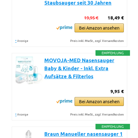
Staubsauger seit 30 Jahren
19,95 €
18,49 €
Bei Amazon ansehen
*
Preis inkl. MwSt., zzgl. Versandkosten
Anzeige
EMPFEHLUNG
MOVOJA-MED Nasensauger
Baby & Kinder - Inkl. Extra
Aufsätze & Filterlos
9,95 €
Bei Amazon ansehen
*
Preis inkl. MwSt., zzgl. Versandkosten
Anzeige
EMPFEHLUNG
Braun Manueller nasensauger 1