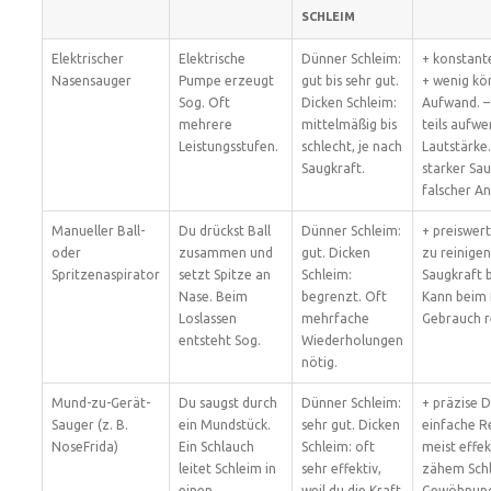
SCHLEIM
Elektrischer
Elektrische
Dünner Schleim:
+ konstante
Nasensauger
Pumpe erzeugt
gut bis sehr gut.
+ wenig kö
Sog. Oft
Dicken Schleim:
Aufwand. –
mehrere
mittelmäßig bis
teils aufwe
Leistungsstufen.
schlecht, je nach
Lautstärke.
Saugkraft.
starker Sau
falscher A
Manueller Ball-
Du drückst Ball
Dünner Schleim:
+ preiswert
oder
zusammen und
gut. Dicken
zu reinigen
Spritzenaspirator
setzt Spitze an
Schleim:
Saugkraft 
Nase. Beim
begrenzt. Oft
Kann beim 
Loslassen
mehrfache
Gebrauch r
entsteht Sog.
Wiederholungen
nötig.
Mund-zu-Gerät-
Du saugst durch
Dünner Schleim:
+ präzise D
Sauger (z. B.
ein Mundstück.
sehr gut. Dicken
einfache R
NoseFrida)
Ein Schlauch
Schleim: oft
meist effek
leitet Schleim in
sehr effektiv,
zähem Schl
einen
weil du die Kraft
Gewöhnung