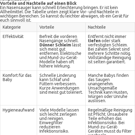
Vorteile und Nachteile auf einen Blick
Ein Nasensauger kann schnell Erleichterung bringen. Er ist kein
Allheilmittel. Die Tabelle unten zeigt klare Vor- und Nachteile in
wichtigen Bereichen. So kannst du leichter abwägen, ob ein Gerät für
euch sinnvoll ist.
Kategorie
Vorteile
Nachteile
Effektivität
Befreit die vorderen
Entfernt nicht immer
Nasengänge schnell.
tiefen
oder stark
Dünner Schleim
lässt
verfestigten Schleim.
sich meist gut
Bei zähem Sekret sind
entfernen. Elektrische
mehrere Schritte nötig.
und Mund-zu-Gerät-
Vollständige Reinigung
Modelle haben oft
ist selten garantiert.
höhere Wirkung.
Komfort für das
Schnelle Linderung
Manche Babys finden
Baby
kann Schlaf und
das Saugen
Füttern verbessern.
unangenehm.
Kurze Anwendungen
Unsachgemäße
sind meist gut toleriert.
Technik kann Husten,
Würgen oder Unruhe
auslösen.
Hygieneaufwand
Viele Modelle lassen
Regelmäßige Reinigung
sich leicht zerlegen
ist Pflicht. Unsaubere
und reinigen.
Teile erhöhen das
Einwegfilter
Infektionsrisiko. Bei
reduzieren
Mund-zu-Gerät-
Infektionsrisiko.
Geräten musst du Filter