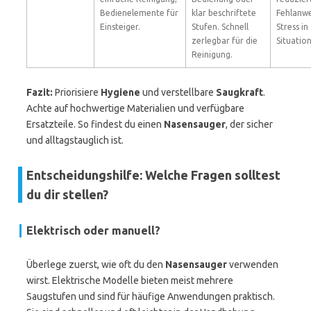
Bedienelemente für
klar beschriftete
Fehlanw
Einsteiger.
Stufen. Schnell
Stress in
zerlegbar für die
Situatio
Reinigung.
Fazit:
Priorisiere
Hygiene
und verstellbare
Saugkraft
.
Achte auf hochwertige Materialien und verfügbare
Ersatzteile. So findest du einen
Nasensauger
, der sicher
und alltagstauglich ist.
Entscheidungshilfe: Welche Fragen solltest
du dir stellen?
Elektrisch oder manuell?
Überlege zuerst, wie oft du den
Nasensauger
verwenden
wirst. Elektrische Modelle bieten meist mehrere
Saugstufen und sind für häufige Anwendungen praktisch.