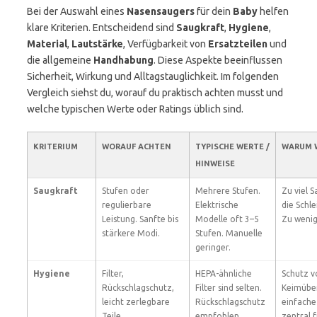
Bei der Auswahl eines
Nasensaugers
für dein
Baby
helfen
klare Kriterien. Entscheidend sind
Saugkraft
,
Hygiene
,
Material
,
Lautstärke
, Verfügbarkeit von
Ersatzteilen
und
die allgemeine
Handhabung
. Diese Aspekte beeinflussen
Sicherheit, Wirkung und Alltagstauglichkeit. Im folgenden
Vergleich siehst du, worauf du praktisch achten musst und
welche typischen Werte oder Ratings üblich sind.
KRITERIUM
WORAUF ACHTEN
TYPISCHE WERTE /
WARUM 
HINWEISE
Saugkraft
Stufen oder
Mehrere Stufen.
Zu viel 
regulierbare
Elektrische
die Schl
Leistung. Sanfte bis
Modelle oft 3–5
Zu wenig 
stärkere Modi.
Stufen. Manuelle
geringer.
Hygiene
Filter,
HEPA-ähnliche
Schutz v
Rückschlagschutz,
Filter sind selten.
Keimübe
leicht zerlegbare
Rückschlagschutz
einfache
Teile.
empfohlen.
zentral f