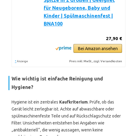
Spitze in 2 Größen | Geeignet
für Neugeborene, Baby und
Kinder | Spülmaschinenfest |
BNA100
27,90 €
Bei Amazon ansehen
*
Preis inkl. MwSt., zzgl. Versandkosten
Anzeige
Wie wichtig ist einfache Reinigung und
Hygiene?
Hygiene ist ein zentrales
Kaufkriterium
. Prüfe, ob das
Gerät leicht zerlegbar ist. Achte auf abwaschbare oder
spülmaschinenfeste Teile und auf Rückschlagschutz oder
Filter. Unsicherheiten entstehen bei Angaben wie
„antibakteriell“, die wenig aussagen, wenn keine