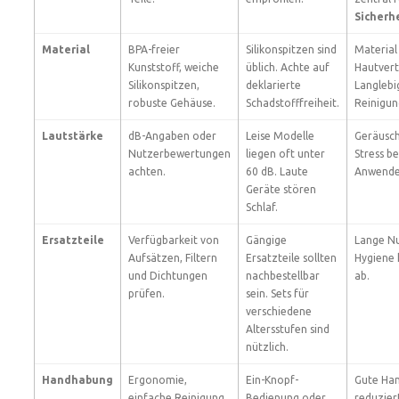
Sicherh
Material
BPA-freier
Silikonspitzen sind
Material
Kunststoff, weiche
üblich. Achte auf
Hautvert
Silikonspitzen,
deklarierte
Langlebi
robuste Gehäuse.
Schadstofffreiheit.
Reinigun
Lautstärke
dB-Angaben oder
Leise Modelle
Geräusch
Nutzerbewertungen
liegen oft unter
Stress be
achten.
60 dB. Laute
Anwende
Geräte stören
Schlaf.
Ersatzteile
Verfügbarkeit von
Gängige
Lange Nu
Aufsätzen, Filtern
Ersatzteile sollten
Hygiene
und Dichtungen
nachbestellbar
ab.
prüfen.
sein. Sets für
verschiedene
Altersstufen sind
nützlich.
Handhabung
Ergonomie,
Ein-Knopf-
Gute Ha
einfache Reinigung,
Bedienung oder
reduzier