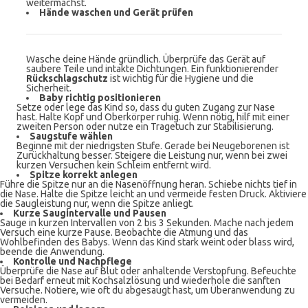
weitermachst.
Hände waschen und Gerät prüfen
Wasche deine Hände gründlich. Überprüfe das Gerät auf
saubere Teile und intakte Dichtungen. Ein funktionierender
Rückschlagschutz
ist wichtig für die Hygiene und die
Sicherheit.
Baby richtig positionieren
Setze oder lege das Kind so, dass du guten Zugang zur Nase
hast. Halte Kopf und Oberkörper ruhig. Wenn nötig, hilf mit einer
zweiten Person oder nutze ein Tragetuch zur Stabilisierung.
Saugstufe wählen
Beginne mit der niedrigsten Stufe. Gerade bei Neugeborenen ist
Zurückhaltung besser. Steigere die Leistung nur, wenn bei zwei
kurzen Versuchen kein Schleim entfernt wird.
Spitze korrekt anlegen
Führe die Spitze nur an die Nasenöffnung heran. Schiebe nichts tief in
die Nase. Halte die Spitze leicht an und vermeide festen Druck. Aktiviere
die Saugleistung nur, wenn die Spitze anliegt.
Kurze Saugintervalle und Pausen
Sauge in kurzen Intervallen von 2 bis 3 Sekunden. Mache nach jedem
Versuch eine kurze Pause. Beobachte die Atmung und das
Wohlbefinden des Babys. Wenn das Kind stark weint oder blass wird,
beende die Anwendung.
Kontrolle und Nachpflege
Überprüfe die Nase auf Blut oder anhaltende Verstopfung. Befeuchte
bei Bedarf erneut mit Kochsalzlösung und wiederhole die sanften
Versuche. Notiere, wie oft du abgesaugt hast, um Überanwendung zu
vermeiden.