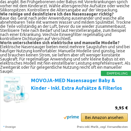
das angibt. Bei Frühgeborenen oder Babys mit Vorerkrankungen sprich
vorher mit dem Kinderarzt. Wähle altersgerechte Aufsätze oder weiche
Silikonspitzen. Kontrolliere die Altersangabe auf der Verpackung.
Wie reinige und desinfiziere ich den Nasensauger richtig?
Baue das Gerät nach jeder Anwendung auseinander und wasche alle
abnehmbaren Teile mit warmem Wasser und mildem Spülmittel. Trockne
die Teile vollständig an der Luft, bevor du sie wieder zusammenbaust.
Sterilisiere Teile nach Bedarf und laut Herstellerangabe, zum Beispiel
nach einer Erkrankung. Wechsle Einwegfilter regelmäßig und
kontrolliere Dichtungen auf Verschleiß.
Worin unterscheiden sich elektrische und manuelle Modelle?
Elektrische Nasensauger bieten meist mehrere Saugstufen und sind bei
häufiger Nutzung komfortabler. Manuelle Modelle sind günstig, leise
und brauchen keinen Strom, sie liefern aber oft weniger konstante
Saugkraft. Für regelmäßige Anwendung und sehr kleine Babys ist ein
elektrisches Modell mit fein einstellbarer Leistung empfehlenswert. Als
Zweitgerät oder für gelegentliche Nutzung reicht oft ein manueller
Sauger.
EMPFEHLUNG
MOVOJA-MED Nasensauger Baby &
Kinder - Inkl. Extra Aufsätze & Filterlos
9,95 €
Bei Amazon ansehen
*
Preis inkl. MwSt., zzgl. Versandkosten
Anzeige