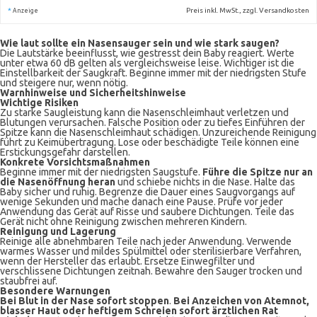
*
Preis inkl. MwSt., zzgl. Versandkosten
Anzeige
Wie laut sollte ein Nasensauger sein und wie stark saugen?
Die Lautstärke beeinflusst, wie gestresst dein Baby reagiert. Werte
unter etwa 60 dB gelten als vergleichsweise leise. Wichtiger ist die
Einstellbarkeit der Saugkraft. Beginne immer mit der niedrigsten Stufe
und steigere nur, wenn nötig.
Warnhinweise und Sicherheitshinweise
Wichtige Risiken
Zu starke Saugleistung kann die Nasenschleimhaut verletzen und
Blutungen verursachen. Falsche Position oder zu tiefes Einführen der
Spitze kann die Nasenschleimhaut schädigen. Unzureichende Reinigung
führt zu Keimübertragung. Lose oder beschädigte Teile können eine
Erstickungsgefahr darstellen.
Konkrete Vorsichtsmaßnahmen
Beginne immer mit der niedrigsten Saugstufe.
Führe die Spitze nur an
die Nasenöffnung heran
und schiebe nichts in die Nase. Halte das
Baby sicher und ruhig. Begrenze die Dauer eines Saugvorgangs auf
wenige Sekunden und mache danach eine Pause. Prüfe vor jeder
Anwendung das Gerät auf Risse und saubere Dichtungen. Teile das
Gerät nicht ohne Reinigung zwischen mehreren Kindern.
Reinigung und Lagerung
Reinige alle abnehmbaren Teile nach jeder Anwendung. Verwende
warmes Wasser und mildes Spülmittel oder sterilisierbare Verfahren,
wenn der Hersteller das erlaubt. Ersetze Einwegfilter und
verschlissene Dichtungen zeitnah. Bewahre den Sauger trocken und
staubfrei auf.
Besondere Warnungen
Bei Blut in der Nase sofort stoppen
.
Bei Anzeichen von Atemnot,
blasser Haut oder heftigem Schreien sofort ärztlichen Rat