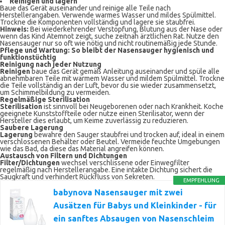
Reinigen und lagern
Baue das Gerät auseinander und reinige alle Teile nach
Herstellerangaben. Verwende warmes Wasser und mildes Spülmittel.
Trockne die Komponenten vollständig und lagere sie staubfrei.
Hinweis:
Bei wiederkehrender Verstopfung, Blutung aus der Nase oder
wenn das Kind Atemnot zeigt, suche zeitnah ärztlichen Rat. Nutze den
Nasensauger nur so oft wie nötig und nicht routinemäßig jede Stunde.
Pflege und Wartung: So bleibt der Nasensauger hygienisch und
funktionstüchtig
Reinigung nach jeder Nutzung
Reinigen
baue das Gerät gemäß Anleitung auseinander und spüle alle
abnehmbaren Teile mit warmem Wasser und mildem Spülmittel. Trockne
die Teile vollständig an der Luft, bevor du sie wieder zusammensetzt,
um Schimmelbildung zu vermeiden.
Regelmäßige Sterilisation
Sterilisation
ist sinnvoll bei Neugeborenen oder nach Krankheit. Koche
geeignete Kunststoffteile oder nutze einen Sterilisator, wenn der
Hersteller dies erlaubt, um Keime zuverlässig zu reduzieren.
Saubere Lagerung
Lagerung
bewahre den Sauger staubfrei und trocken auf, ideal in einem
verschlossenen Behälter oder Beutel. Vermeide feuchte Umgebungen
wie das Bad, da diese das Material angreifen können.
Austausch von Filtern und Dichtungen
Filter/Dichtungen
wechsel verschlissene oder Einwegfilter
regelmäßig nach Herstellerangabe. Eine intakte Dichtung sichert die
Saugkraft und verhindert Rückfluss von Sekreten.
EMPFEHLUNG
babynova Nasensauger mit zwei
Ausätzen für Babys und Kleinkinder - für
ein sanftes Absaugen von Nasenschleim